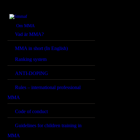
OM MMA
NYHETER
Smmaf
Swedish Mixed Martial Arts Federation
Om MMA
Vad är MMA?
REGELVERK
MMA in short (In English)
KOMMANDE
Ranking system
EVENEMANG
ANTI-DOPING
FÖRBUNDET
Rules – international professional
MMA
Code of conduct
Guidelines for children training in
MMA