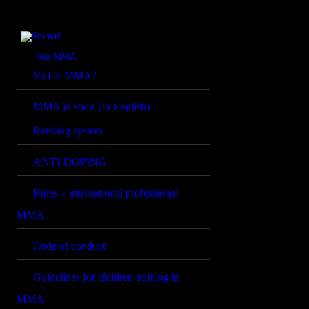
OM MMA
NYHETER
Smmaf
Swedish Mixed Martial Arts Federation
Om MMA
Vad är MMA?
REGELVERK
MMA in short (In English)
KOMMANDE
Ranking system
EVENEMANG
ANTI-DOPING
FÖRBUNDET
Rules – international professional
MMA
Code of conduct
Guidelines for children training in
MMA