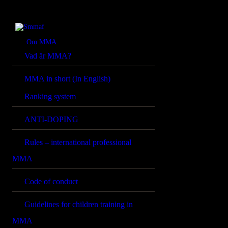
OM MMA
NYHETER
Smmaf
Swedish Mixed Martial Arts Federation
Om MMA
Vad är MMA?
REGELVERK
MMA in short (In English)
KOMMANDE
Ranking system
EVENEMANG
ANTI-DOPING
FÖRBUNDET
Rules – international professional
MMA
Code of conduct
Guidelines for children training in
MMA