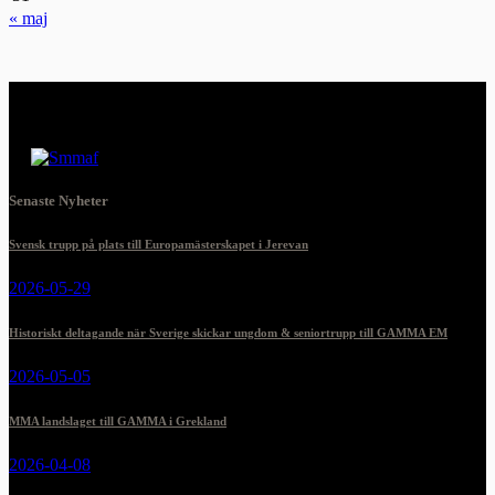
« maj
Senaste Nyheter
Svensk trupp på plats till Europamästerskapet i Jerevan
2026-05-29
Historiskt deltagande när Sverige skickar ungdom & seniortrupp till GAMMA EM
2026-05-05
MMA landslaget till GAMMA i Grekland
2026-04-08