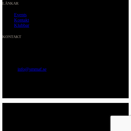
LÄNKAR
Events
Kontakt
Klubbar
KONTAKT
SVENSKA MMA FÖRBUNDET
Organisationsnummer
:
802436-5093
E-post
:
info@smmaf.se
Adress
:
Svenska MMA Förbundet
Ölandsgatan 42
116 63 Stockholm
© 2026 SMMAF All Rights Reserved