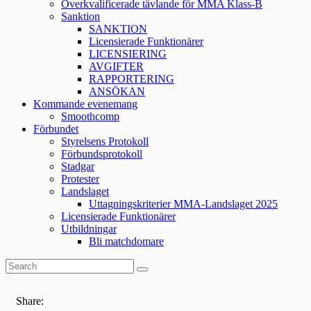
Överkvalificerade tävlande för MMA Klass-B
Sanktion
SANKTION
Licensierade Funktionärer
LICENSIERING
AVGIFTER
RAPPORTERING
ANSÖKAN
Kommande evenemang
Smoothcomp
Förbundet
Styrelsens Protokoll
Förbundsprotokoll
Stadgar
Protester
Landslaget
Uttagningskriterier MMA-Landslaget 2025
Licensierade Funktionärer
Utbildningar
Bli matchdomare
Share: