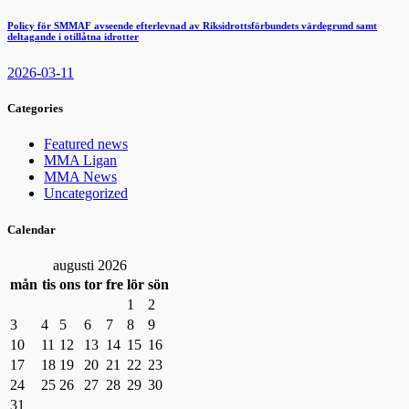
Policy för SMMAF avseende efterlevnad av Riksidrottsförbundets värdegrund samt
deltagande i otillåtna idrotter
2026-03-11
Categories
Featured news
MMA Ligan
MMA News
Uncategorized
Calendar
augusti 2026
mån
tis
ons
tor
fre
lör
sön
1
2
3
4
5
6
7
8
9
10
11
12
13
14
15
16
17
18
19
20
21
22
23
24
25
26
27
28
29
30
31