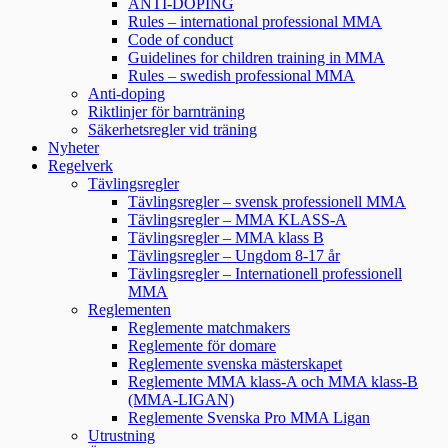
ANTI-DOPING
Rules – international professional MMA
Code of conduct
Guidelines for children training in MMA
Rules – swedish professional MMA
Anti-doping
Riktlinjer för barnträning
Säkerhetsregler vid träning
Nyheter
Regelverk
Tävlingsregler
Tävlingsregler – svensk professionell MMA
Tävlingsregler – MMA KLASS-A
Tävlingsregler – MMA klass B
Tävlingsregler – Ungdom 8-17 år
Tävlingsregler – Internationell professionell
MMA
Reglementen
Reglemente matchmakers
Reglemente för domare
Reglemente svenska mästerskapet
Reglemente MMA klass-A och MMA klass-B
(MMA-LIGAN)
Reglemente Svenska Pro MMA Ligan
Utrustning