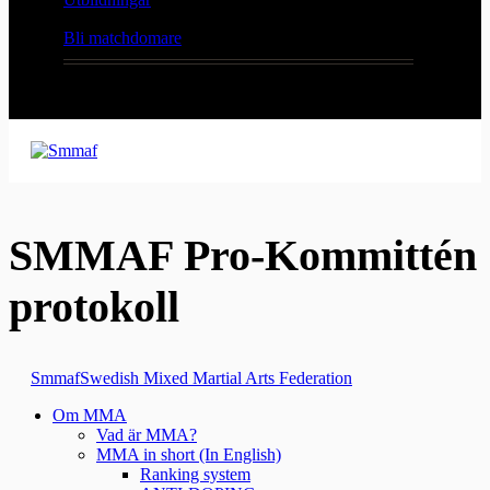
Bli matchdomare
SMMAF Pro-Kommittén
protokoll
Smmaf
Swedish Mixed Martial Arts Federation
Om MMA
Vad är MMA?
MMA in short (In English)
Ranking system