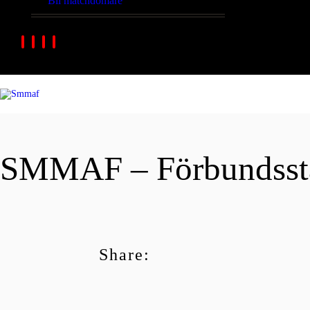
Bli matchdomare
SMMAF – Förbundsst
Share: