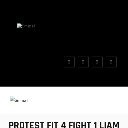
OM MMA
NYHETER
SMMAF
Swedish Mixed Martial Arts Federation
REGELVERK
KOMMANDE EVENEMANG
FÖRBUNDET
PROTEST FIT 4 FIGHT 1 LIAM