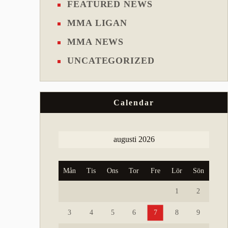
FEATURED NEWS
MMA LIGAN
MMA NEWS
UNCATEGORIZED
Calendar
augusti 2026
Mån
Tis
Ons
Tor
Fre
Lör
Sön
1
2
3
4
5
6
7
8
9