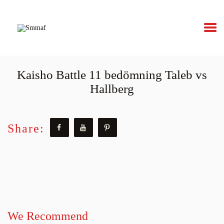
Smmaf
Swedish Mixed Martial Arts Federation
Kaisho Battle 11 bedömning Taleb vs
OM MMA
Hallberg
NYHETER
Share:
REGELVERK
KOMMANDE
EVENEMANG
FÖRBUNDET
We Recommend