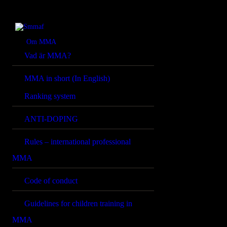
OM MMA
NYHETER
Smmaf
Swedish Mixed Martial Arts Federation
Om MMA
Vad är MMA?
REGELVERK
MMA in short (In English)
KOMMANDE
Ranking system
EVENEMANG
ANTI-DOPING
FÖRBUNDET
Rules – international professional
MMA
Code of conduct
Guidelines for children training in
MMA