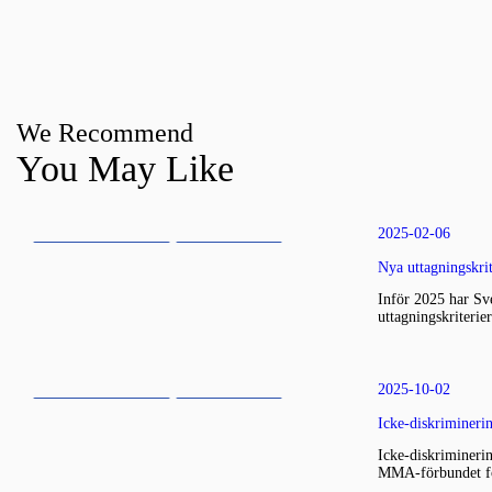
We Recommend
You May Like
2025-02-06
FEATURED NEWS
MMA LIGAN
Nya uttagningskr
MMA NEWS
Inför 2025 har S
uttagningskriterier
2025-10-02
FEATURED NEWS
MMA LIGAN
Icke-diskriminer
MMA NEWS
UNCATEGORIZED
Icke-diskriminer
MMA-förbundet förh