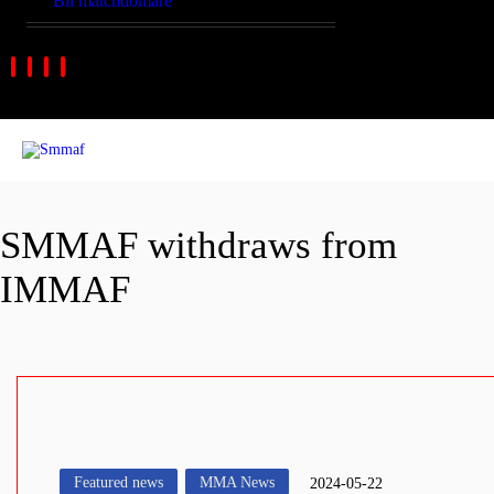
Bli matchdomare
SMMAF withdraws from
IMMAF
Featured news
MMA News
2024-05-22