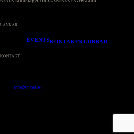
MMA landslaget till GAMMA i Grekland
LÄNKAR
EVENTS
KONTAKT
KLUBBAR
KONTAKT
SVENSKA MMA FÖRBUNDET
Organisationsnummer
:
802436-5093
E-post
:
info@smmaf.se
Adress
:
Svenska MMA Förbundet
Ölandsgatan 42
116 63 Stockholm
© 2026 SMMAF All Rights Reserved