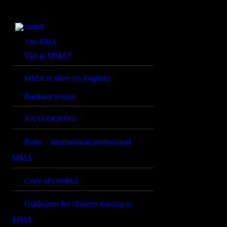
OM MMA
NYHETER
Smmaf
Swedish Mixed Martial Arts Federation
Om MMA
Vad är MMA?
REGELVERK
MMA in short (In English)
KOMMANDE
Ranking system
EVENEMANG
ANTI-DOPING
FÖRBUNDET
Rules – international professional
MMA
Code of conduct
Guidelines for children training in
MMA